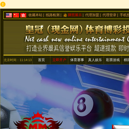
收藏本站
|
线路检测
|
牌照展示
|
代理加盟
|
代理登录
|
手机
首页
立即开户
体育赛事
真人娱乐
彩票游戏
棋
北京时间：11:14:14