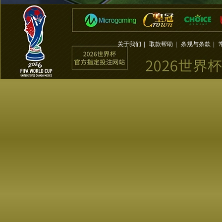
关于我们
|
取款帮助
|
条规与条款
|